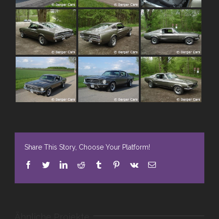
Share This Story, Choose Your Platform!
Facebook
Twitter
LinkedIn
Reddit
Tumblr
Pinterest
Vk
E-
Mail
Ähnliche Projekte