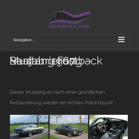
Skip
to
content
Navigation ...
Restaurierung – Mustang Fastback Baujahr 1967
Dieser Mustang ist nach einer gründlichen
Restaurierung wieder ein echtes Prachtstück!