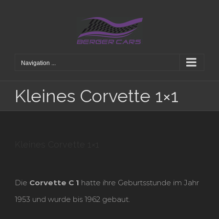
Skip
to
content
Navigation ...
Kleines Corvette 1×1
Kleines Corvette 1×1
Die
Corvette C 1
hatte ihre Geburtsstunde im Jahr
1953 und wurde bis 1962 gebaut.