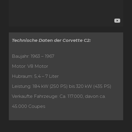
Technische Daten der Corvette C2:
Baujahr: 1963 – 1967
Motor: V8 Motor
Hubraum: 5,4 – 7 Liter
Leistung: 184 kW (250 PS) bis 320 kW (435 PS)
Verkaufte Fahrzeuge: Ca. 117.000, davon ca.
45.000 Coupes