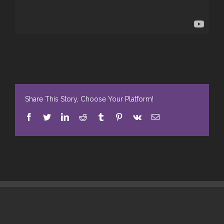
Share This Story, Choose Your Platform!
Facebook
Twitter
LinkedIn
Reddit
Tumblr
Pinterest
Vk
E-
Mail