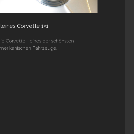
leines Corvette 1×1
ie Corvette - eines der schönsten
merikanischen Fahrzeuge.