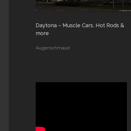
Daytona – Muscle Cars, Hot Rods &
more
Augenschmaus!