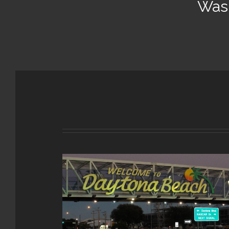
Was 
Kleines Mustang 1×1
t Rods & more