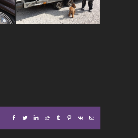
Facebook
Twitter
LinkedIn
Reddit
Tumblr
Pinterest
Vk
E-
Mail