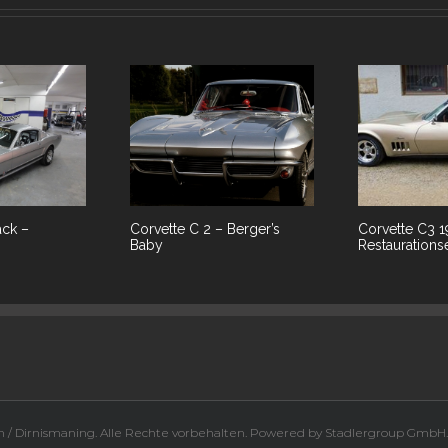
ack –
Corvette C 2 – Berger’s
Corvette C3 
Baby
Restauration
en / Dirnismaning. Alle Rechte vorbehalten. Powered by
Stadlergroup GmbH
.