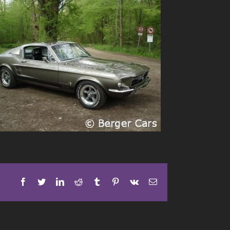
Facebook
Twitter
LinkedIn
Reddit
Tumblr
Pinterest
Vk
E-
Mail